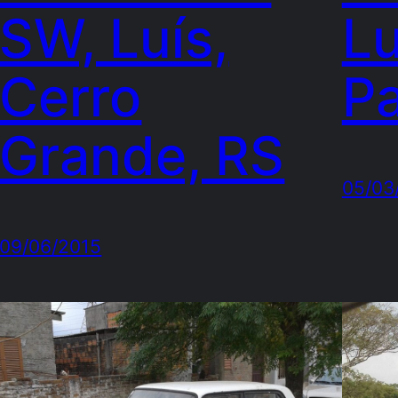
SW, Luís,
Lu
Cerro
Pa
Grande, RS
05/03
09/06/2015