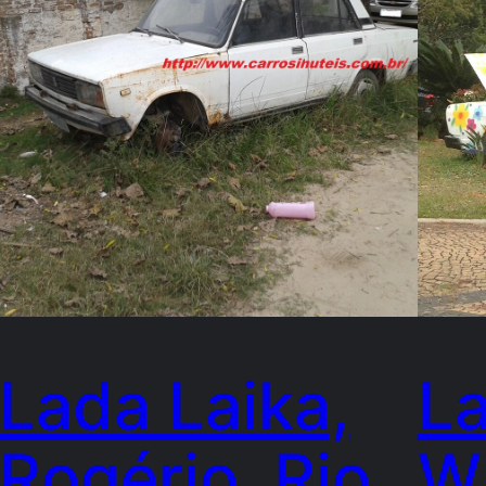
Lada Laika,
La
Rogério, Rio
Wi