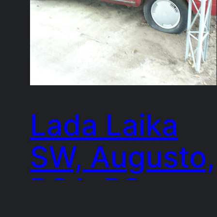
Lada Laika
SW, Augusto,
POA-RS