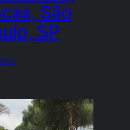
cas, São
ulo, SP
/2015