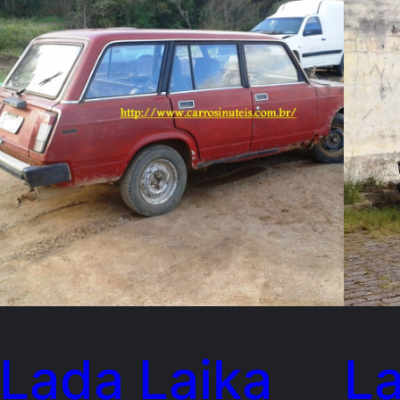
Lada Laika
La