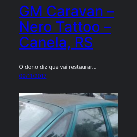
GM Caravan –
Nero Tattoo –
Canela, RS
O dono diz que vai restaurar…
09/11/2017