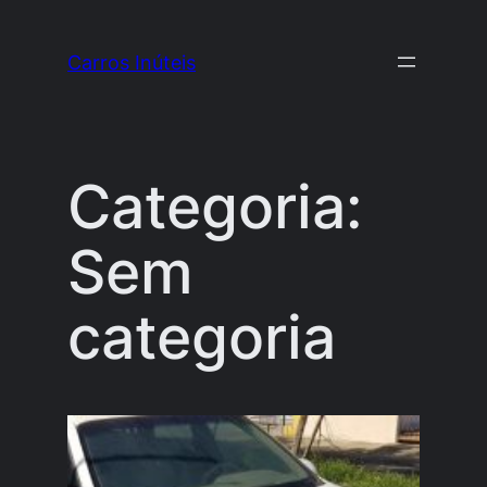
Pular
para
Carros Inúteis
o
conteúdo
Categoria:
Sem
categoria