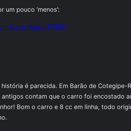
or um pouco ‘menos’:
son-Super-Wasp/27855
 história é parecida. Em Barão de Cotegipe-
 antigos contam que o carro foi encostado a
or! Bom o carro e 8 cc em linha, todo origin
ho.