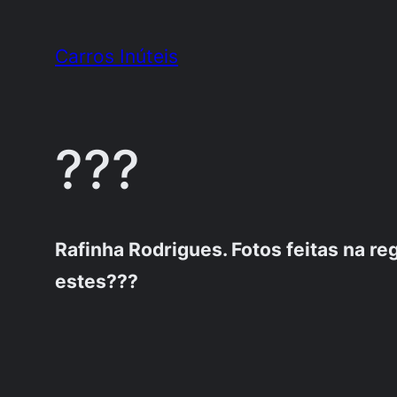
Pular
para
Carros Inúteis
o
conteúdo
???
Rafinha Rodrigues. Fotos feitas na reg
estes???