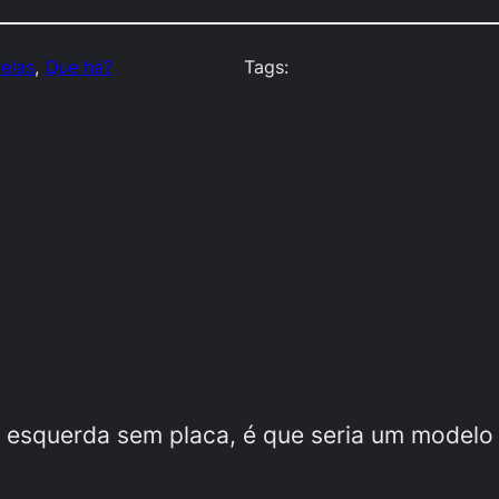
elas
, 
Que há?
Tags:
a esquerda sem placa, é que seria um modelo 