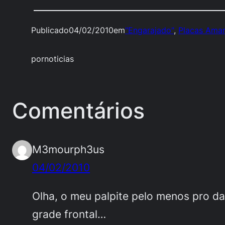
Publicado
04/02/2010
em
"Engarajado"
, 
Placas Amar
por
noticias
Comentários
M3mourph3us
04/02/2010
Olha, o meu palpite pelo menos pro d
grade frontal…