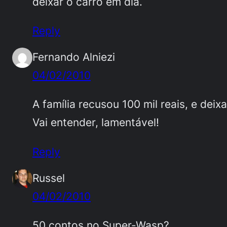
deixar o carro em dia.
Reply
Fernando Alniezi
04/02/2010
A família recusou 100 mil reais, e dei
Vai entender, lamentável!
Reply
Russel
04/02/2010
50 contos no Super-Wasp?