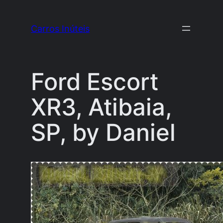
Pular
para
Carros Inúteis
o
conteúdo
Ford Escort
XR3, Atibaia,
SP, by Daniel