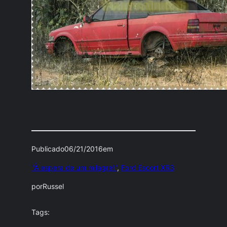
Publicado
06/21/2016
em
"À espera de um milagre!"
, 
Ford Escort XR3
por
Russel
Tags: