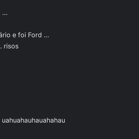
l …
rio e foi Ford …
 risos
0? uahuahauhauahahau