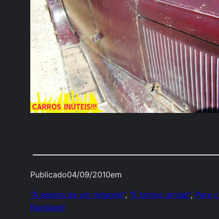
Publicado
04/09/2010
em
"À espera de um milagre!"
, 
"É tempo ainda!"
, 
Para c
Raridade!