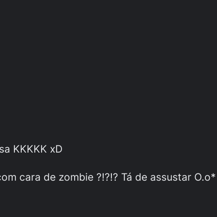
isa KKKKK xD
om cara de zombie ?!?!? Tá de assustar O.o*