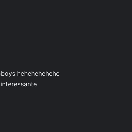
goboys hehehehehehe
 interessante