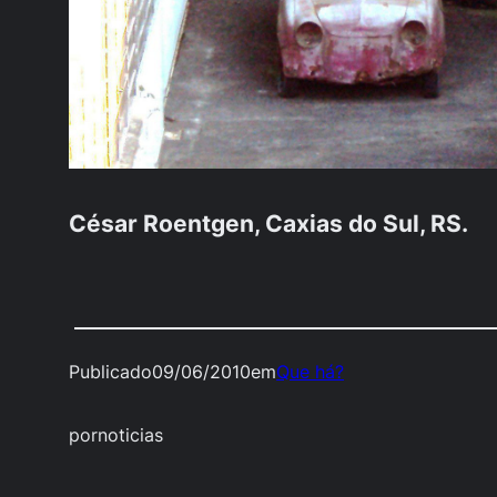
César Roentgen, Caxias do Sul, RS.
Publicado
09/06/2010
em
Que há?
por
noticias