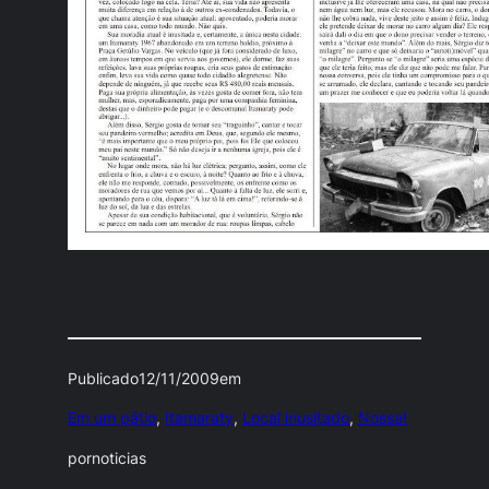
Publicado
12/11/2009
em
Em um pátio
, 
Itamaraty
, 
Local inusitado
, 
Nossa!
por
noticias