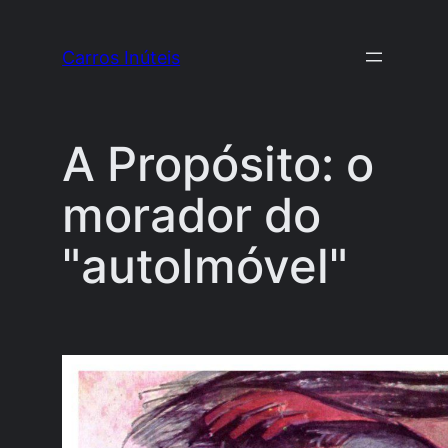
Pular
para
Carros Inúteis
o
conteúdo
A Propósito: o
morador do
"autoImóvel"