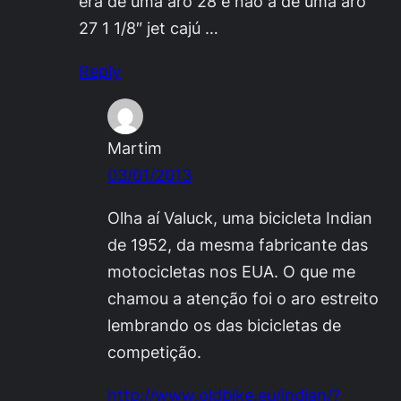
era de uma aro 28 e não a de uma aro
27 1 1/8″ jet cajú …
Reply
Martim
03/01/2013
Olha aí Valuck, uma bicicleta Indian
de 1952, da mesma fabricante das
motocicletas nos EUA. O que me
chamou a atenção foi o aro estreito
lembrando os das bicicletas de
competição.
http://www.oldbike.eu/indian/?