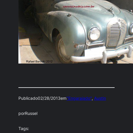
Publicado
02/28/2013
em
"Engarajado"
, 
Austin
por
Russel
Tags: