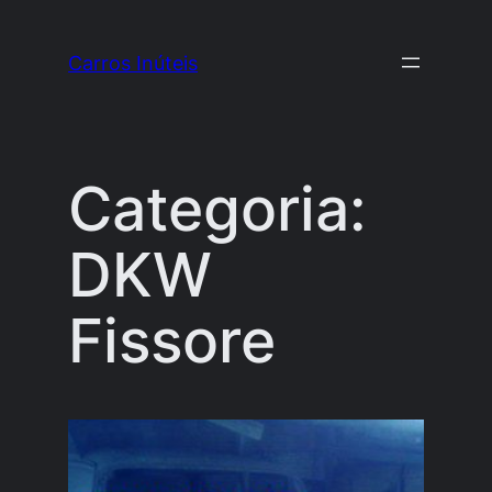
Pular
para
Carros Inúteis
o
conteúdo
Categoria:
DKW
Fissore