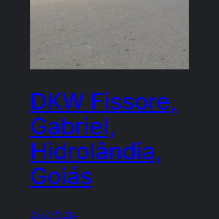
DKW Fissore,
Gabriel,
Hidrolândia,
Goiás
02/27/2014