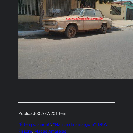
Publicado
02/27/2014
em
"É tempo ainda!"
, 
"Na rua da amargura"
, 
DKW
Fissore
, 
Placas Amarelas