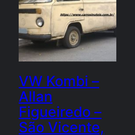
VW Kombi –
Allan
Figueiredo –
São Vicente,