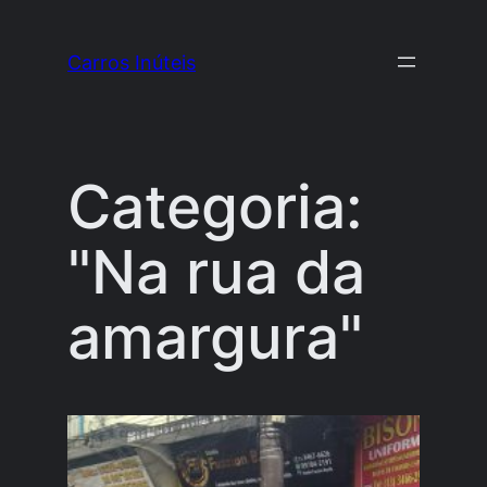
Pular
para
Carros Inúteis
o
conteúdo
Categoria:
"Na rua da
amargura"