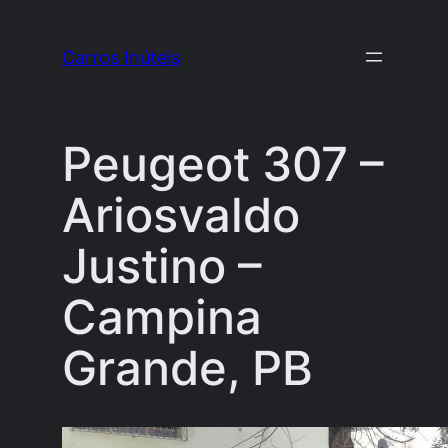
Pular
para
Carros Inúteis
o
conteúdo
Peugeot 307 –
Ariosvaldo
Justino –
Campina
Grande, PB