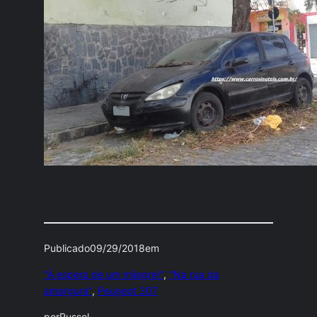
Publicado
09/29/2018
em
"À espera de um milagre!"
, 
"Na rua da
amargura"
, 
Peugeot 307