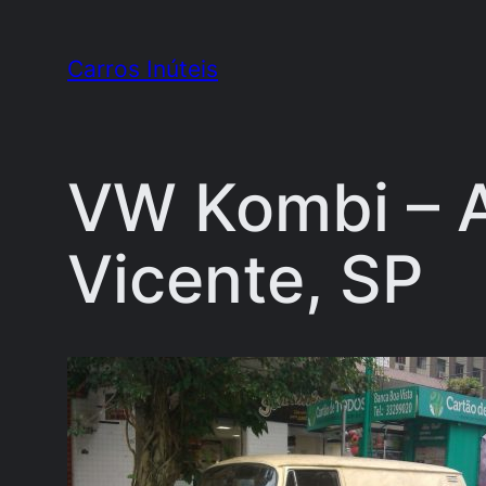
Pular
para
Carros Inúteis
o
conteúdo
VW Kombi – A
Vicente, SP