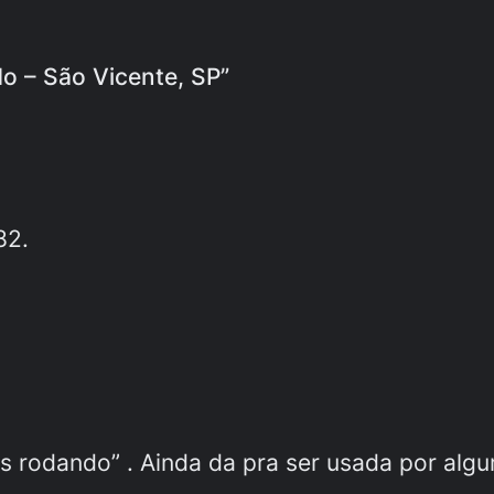
do – São Vicente, SP”
82.
res rodando” . Ainda da pra ser usada por alg