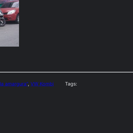
da amargura"
, 
VW Kombi
Tags: