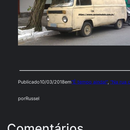
Publicado
10/03/2018
em
"É tempo ainda!"
, 
"Na rua 
por
Russel
Comentários