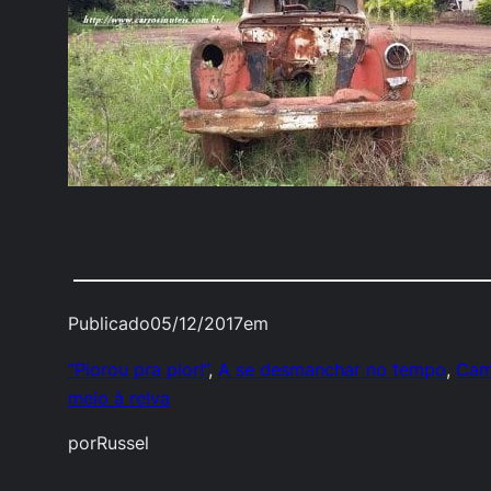
Publicado
05/12/2017
em
“Piorou pra pior!”
, 
A se desmanchar no tempo
, 
Cam
meio à relva
por
Russel