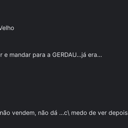
Velho
har e mandar para a GERDAU…já era…
es não vendem, não dá …c\ medo de ver depoi