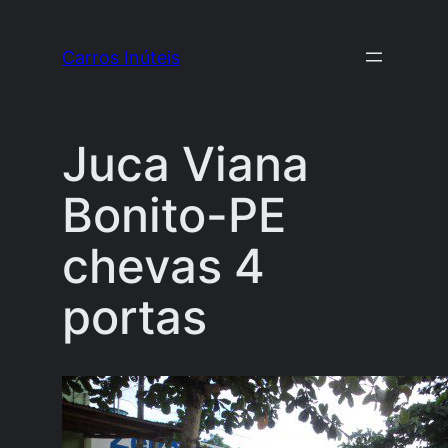
Pular
para
Carros Inúteis
o
conteúdo
Juca Viana
Bonito-PE
chevas 4
portas