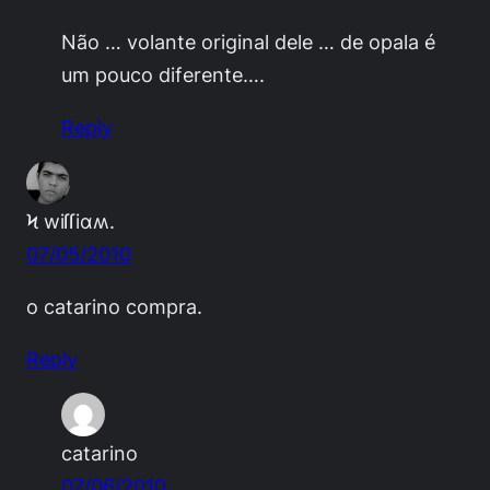
Não … volante original dele … de opala é
um pouco diferente….
Reply
Ϟ wiſſiɑʍ.
07/05/2010
o catarino compra.
Reply
catarino
07/06/2010