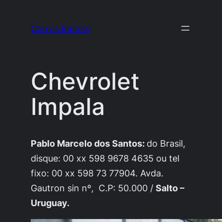
Pular
para
Carros Inúteis
o
conteúdo
Chevrolet
Impala
Pablo Marcelo dos Santos:
do Brasil,
disque: 00 xx 598 9678 4635 ou tel
fixo: 00 xx 598 73 77904. Avda.
Gautron sin nº, C.P: 50.000 /
Salto –
Uruguay.