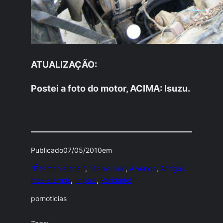
ATUALIZAÇÃO:
Postei a foto do motor, ACIMA: Isuzu.
Publicado
07/05/2010
em
"É tempo ainda!"
, 
"Salve-me"
, 
À venda
, 
Antigos
mas eternos
, 
Impala
, 
Raridade!
por
noticias