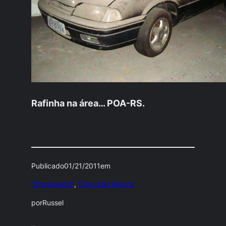
Rafinha na área… POA-RS.
Publicado
01/21/2011
em
"Engarajado"
, 
Chevrolet Monza
por
Russel