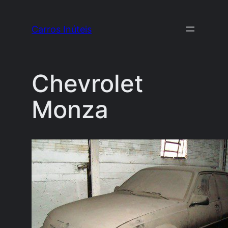
Pular
para
Carros Inúteis
o
conteúdo
Chevrolet
Monza