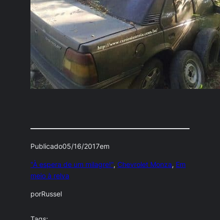
Publicado
05/16/2017
em
"À espera de um milagre!"
, 
Chevrolet Monza
, 
Em
meio à relva
por
Russel
Tags: