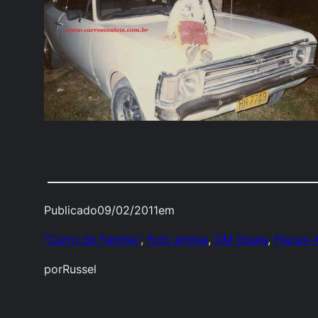
Publicado
09/02/2011
em
"Carro de Família"
, 
Foto antiga
, 
GM Opala
, 
Placas 
por
Russel