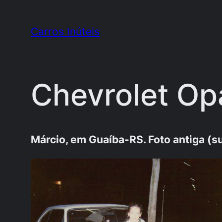
Pular
para
Carros Inúteis
o
conteúdo
Chevrolet Op
Márcio, em Guaíba-RS. Foto antiga (s