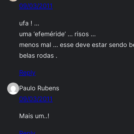
09/03/2011
ufa ! …
uma ‘efeméride’ … risos …
menos mal … esse deve estar sendo b
belas rodas .
Reply
Paulo Rubens
09/03/2011
Mais um..!
Reply