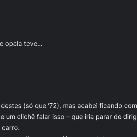
se opala teve…
estes (só que ’72), mas acabei ficando com
um clichê falar isso – que iria parar de dir
 carro.