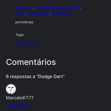
"Salve-me"
, 
A se desmanchar no tempo
, 
À
venda
, 
DODGE DART
, 
Restaurável
por
noticias
Tags:
DODGE DART
Comentários
6 respostas a “Dodge Dart”
MarceloKT77
11/10/2009