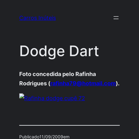
Pular
para
Carros Inúteis
o
conteúdo
Dodge Dart
Foto concedida pelo Rafinha
Rodrigues (
rafinha79@hotmail.com
).
Publicado
11/09/2009
em