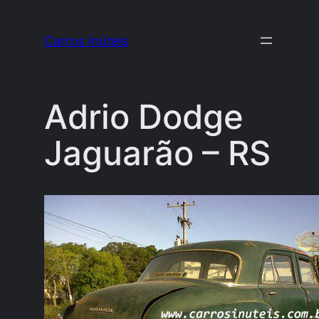
Pular
para
Carros Inúteis
o
conteúdo
Adrio Dodge
Jaguarão – RS