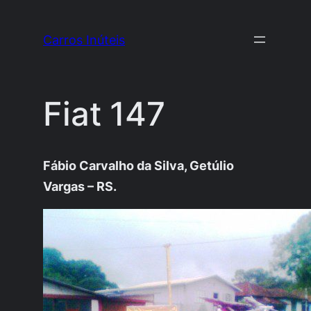
Pular
para
Carros Inúteis
o
conteúdo
Fiat 147
Fábio Carvalho da Silva, Getúlio
Vargas – RS.