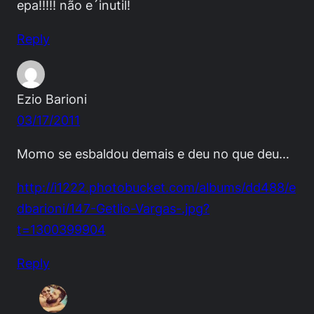
epa!!!!! não e´inutil!
Reply
Ezio Barioni
03/17/2011
Momo se esbaldou demais e deu no que deu…
http://i1222.photobucket.com/albums/dd488/e
dbarioni/147-Getlio-Vargas-.jpg?
t=1300399904
Reply