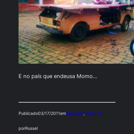
E no país que endeusa Momo…
Publicado
03/17/2011
em
Bizarro!!!
, 
Fiat 147
por
Russel