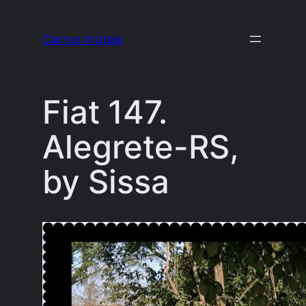
Pular
para
Carros Inúteis
o
conteúdo
Fiat 147.
Alegrete-RS,
by Sissa