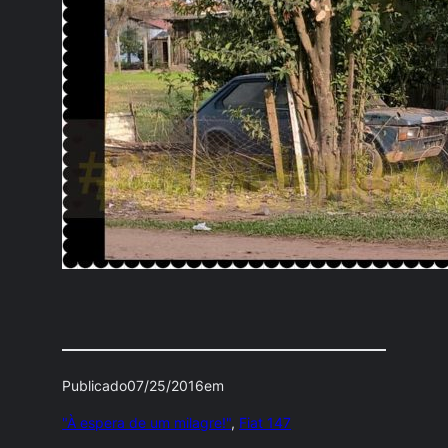
Publicado
07/25/2016
em
"À espera de um milagre!"
, 
Fiat 147