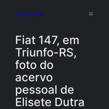
Pular
para
Carros Inúteis
o
conteúdo
Fiat 147, em
Triunfo-RS,
foto do
acervo
pessoal de
Elisete Dutra