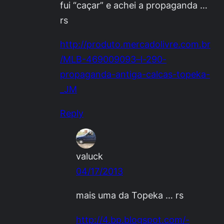
fui “caçar” e achei a propaganda …
rs
http://produto.mercadolivre.com.br
/MLB-469009093–l-290-
propaganda-antiga-calcas-topeka-
_JM
Reply
valuck
04/17/2013
mais uma da Topeka … rs
http://4.bp.blogspot.com/-