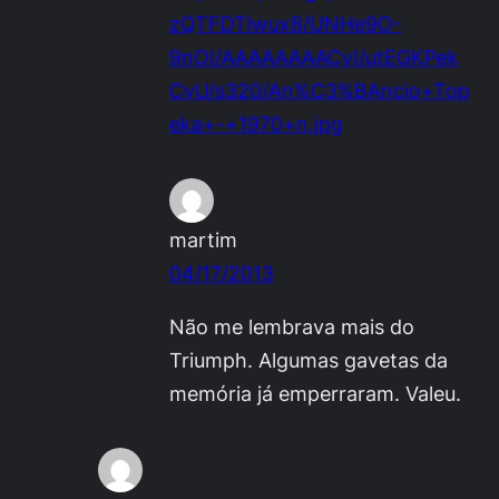
zQTFDTlwux8/UNHe9O-
9nOI/AAAAAAAACyI/utEGKPek
CvU/s320/An%C3%BAncio+Top
eka+-+1970+n.jpg
martim
04/17/2013
Não me lembrava mais do
Triumph. Algumas gavetas da
memória já emperraram. Valeu.