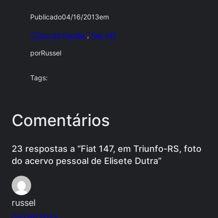
Publicado
04/16/2013
em
"Carro de Família"
, 
Fiat 147
por
Russel
Tags:
Comentários
23 respostas a “Fiat 147, em Triunfo-RS, foto
do acervo pessoal de Elisete Dutra”
russel
04/16/2013