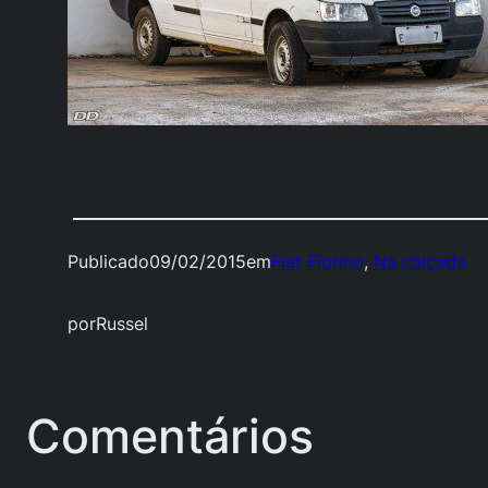
Publicado
09/02/2015
em
Fiat Fiorino
, 
Na calçada
por
Russel
Comentários