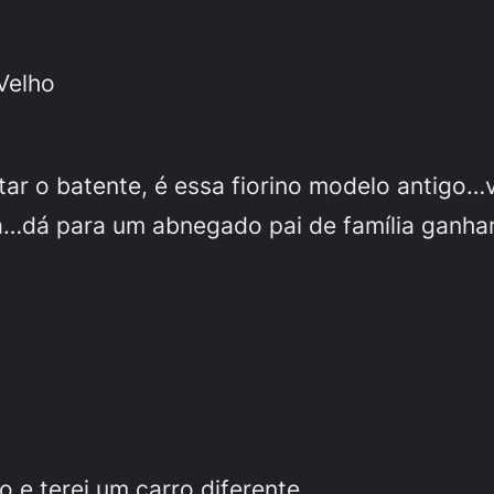
Velho
ar o batente, é essa fiorino modelo antigo…vo
ra…dá para um abnegado pai de família ganh
o e terei um carro diferente.