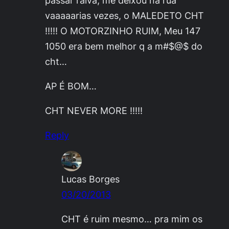
vaaaaarias vezes, o MALEDETO CHT
!!!!! O MOTORZINHO RUIM, Meu 147
1050 era bem melhor q a m#$@$ do
cht…
AP É BOM…
CHT NEVER MORE !!!!!
Reply
Lucas Borges
03/20/2013
CHT é ruim mesmo… pra mim os