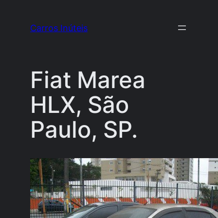
Pular
para
Carros Inúteis
o
conteúdo
Fiat Marea
HLX, São
Paulo, SP.