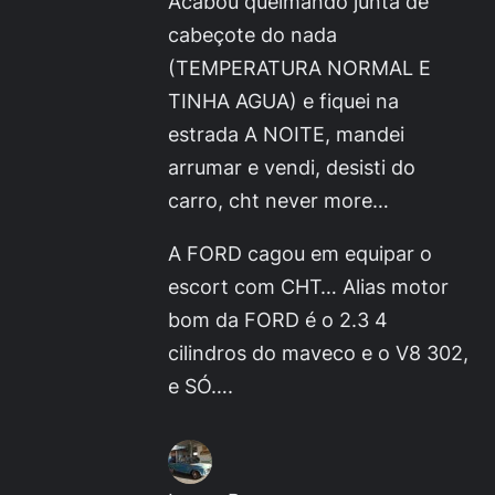
Acabou queimando junta de
cabeçote do nada
(TEMPERATURA NORMAL E
TINHA AGUA) e fiquei na
estrada A NOITE, mandei
arrumar e vendi, desisti do
carro, cht never more…
A FORD cagou em equipar o
escort com CHT… Alias motor
bom da FORD é o 2.3 4
cilindros do maveco e o V8 302,
e SÓ….