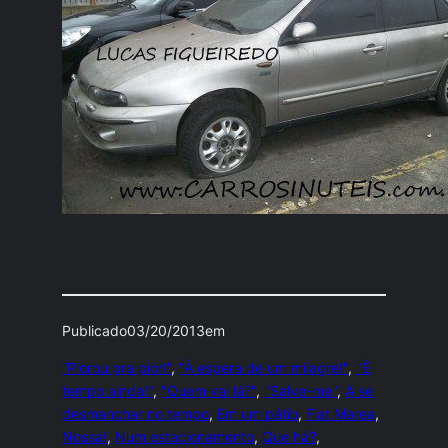
Publicado
03/20/2013
em
“Piorou pra pior!”
, 
"À espera de um milagre!"
, 
"É
tempo ainda!"
, 
"Quem vai lá?"
, 
"Salve-me"
, 
A se
desmanchar no tempo
, 
Em um pátio
, 
Fiat Marea
, 
Nossa!
, 
Num estacionamento
, 
Que há?
, 