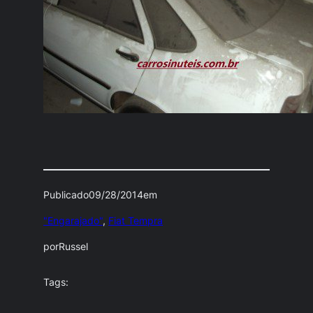
Publicado
09/28/2014
em
"Engarajado"
, 
Fiat Tempra
por
Russel
Tags: