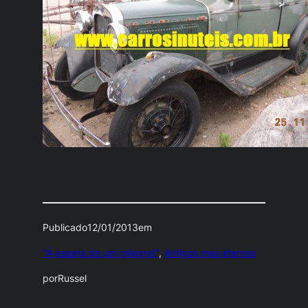
Publicado
12/01/2013
em
"À espera de um milagre!"
, 
Antigos mas eternos
por
Russel