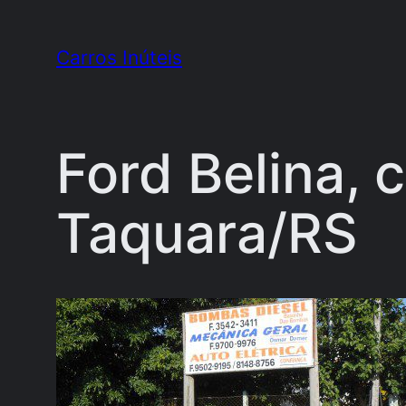
Pular
para
Carros Inúteis
o
conteúdo
Ford Belina, 
Taquara/RS