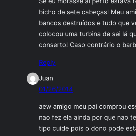
Se eu morasse ai perto estava r
bicho de sete cabeças! Meu am
bancos destruídos e tudo que vo
colocou uma turbina de sei lá q
conserto! Caso contrário o ba
Reply
Juan
01/26/2014
aew amigo meu pai comprou ess
nao fez ela ainda por que nao 
tipo cuide pois o dono pode est