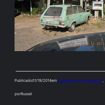
Publicado
01/19/2014
em
"À espera de um milagre!"
, 
por
Russel