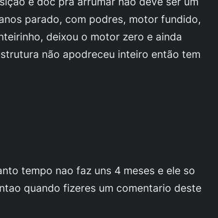
isição e doc pra arrumar não deve ser um
anos parado, com podres, motor fundido,
nteirinho, deixou o motor zero e ainda
estrutura não apodreceu inteiro então tem
nto tempo nao faz uns 4 meses e ele so
entao quando fizeres um comentario deste