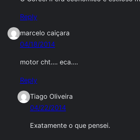
Reply
marcelo caiçara
04/18/2014
motor cht…. eca….
Reply
Tiago Oliveira
04/22/2014
Exatamente o que pensei.