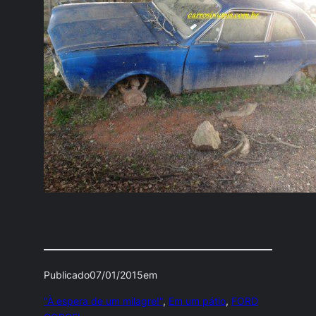
Publicado
07/01/2015
em
"À espera de um milagre!"
, 
Em um pátio
, 
FORD