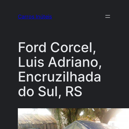
Pular
para
Carros Inúteis
o
conteúdo
Ford Corcel,
Luis Adriano,
Encruzilhada
do Sul, RS