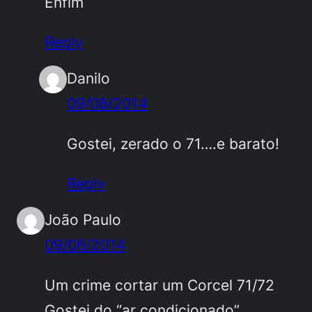
Enfim
Reply
Danilo
09/08/2014
Gostei, zerado o 71….e barato!
Reply
João Paulo
09/06/2014
Um crime cortar um Corcel 71/72
Gostei do “ar condicionado”