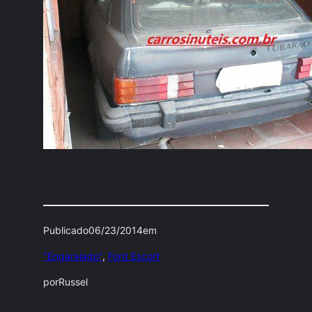
Publicado
06/23/2014
em
"Engarajado"
, 
Ford Escort
por
Russel