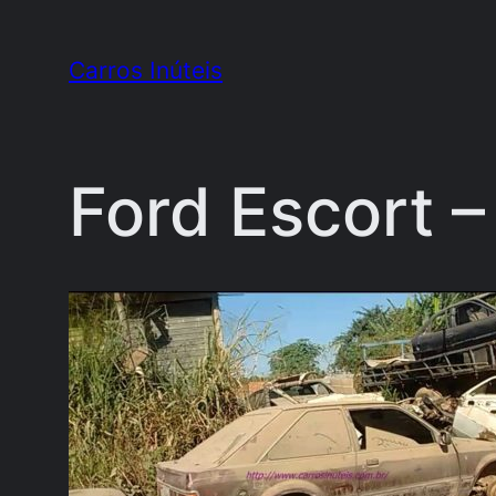
Pular
para
Carros Inúteis
o
conteúdo
Ford Escort –