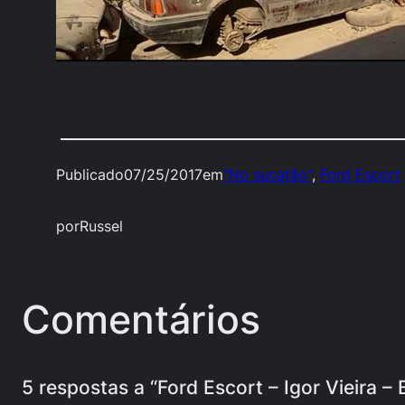
Publicado
07/25/2017
em
"No sucatão"
, 
Ford Escort
por
Russel
Comentários
5 respostas a “Ford Escort – Igor Vieira –