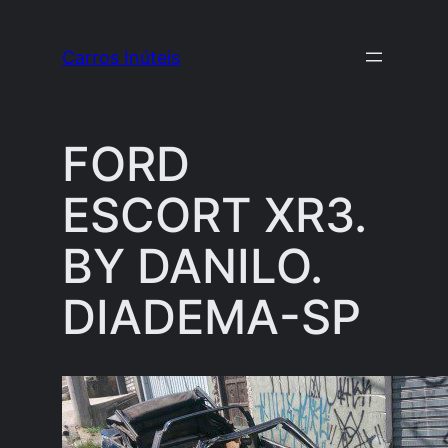
Pular
para
Carros Inúteis
o
conteúdo
FORD
ESCORT XR3.
BY DANILO.
DIADEMA-SP