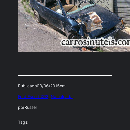
Publicado
03/06/2015
em
Ford Escort XR3
, 
Na calçada
por
Russel
Tags: