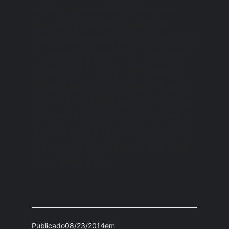
motor um galão de plástico com
cerca de 5 litros de gasolina, de
maneira provisória. Foi levar seu filho
em algum local que não me recordo,
ao andar algumas quadras o carro
simplesmente se incendiou, o galão
derreteu e foi tudo a breca sobrando
só o que se vê na foto. Ele disse que
iria tentar consertar, mas pelo que se
nota, é o final da linha pro XR3. Triste,
era um belo carro.
Publicado
08/23/2014
em