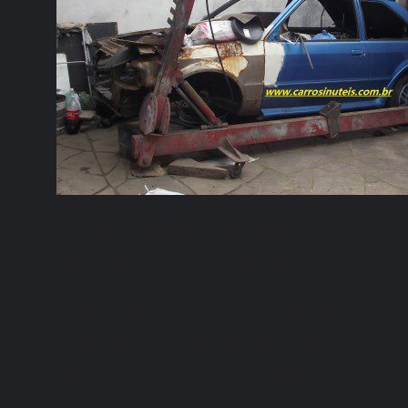
A história do XR3 é bem pitoresca,
conversei com o dono do carro, ele
me disse que comprou e restaurou
inteiro o Escort, o carro ficou tinindo,
o usou por cerca de 02 dias, então a
bomba de combustível estragou, ele,
prontamente instalou no cofre do