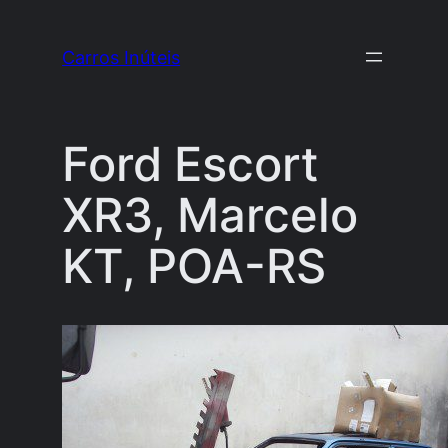
Pular
para
Carros Inúteis
o
conteúdo
Ford Escort
XR3, Marcelo
KT, POA-RS