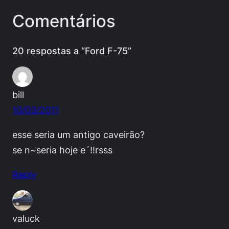
Comentários
20 respostas a “Ford F-75”
bill
10/03/2011
esse seria um antigo caveirão?
se n~seria hoje e´!!rsss
Reply
valuck