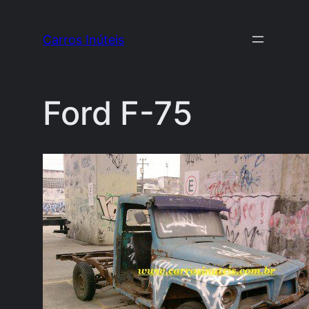
Pular
para
Carros Inúteis
o
conteúdo
Ford F-75