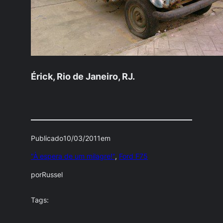
Érick, Rio de Janeiro, RJ.
Publicado
10/03/2011
em
"À espera de um milagre!"
, 
Ford F75
por
Russel
Tags: