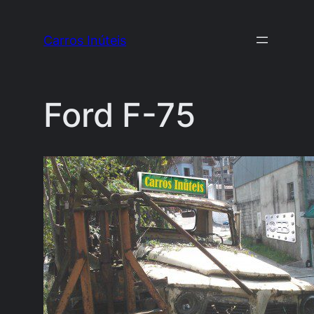
Pular
para
Carros Inúteis
o
conteúdo
Ford F-75