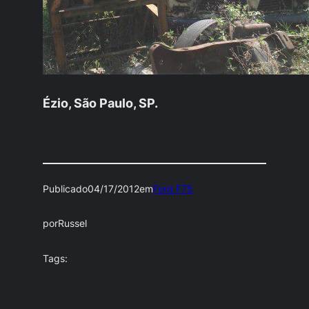
Ézio, São Paulo, SP.
Publicado
04/17/2012
em
Ford F75
por
Russel
Tags: