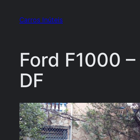
Pular
para
Carros Inúteis
o
conteúdo
Ford F1000 – 
DF