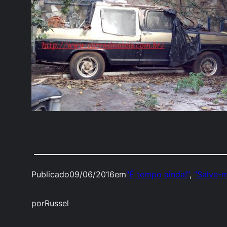
Publicado
09/06/2016
em
"É tempo ainda!"
, 
"Salve-
por
Russel