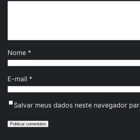
Nome
*
E-mail
*
Salvar meus dados neste navegador par