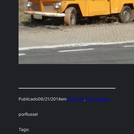
Publicado
06/21/2014
em
Ford F75
, 
Na calçada
por
Russel
Tags: