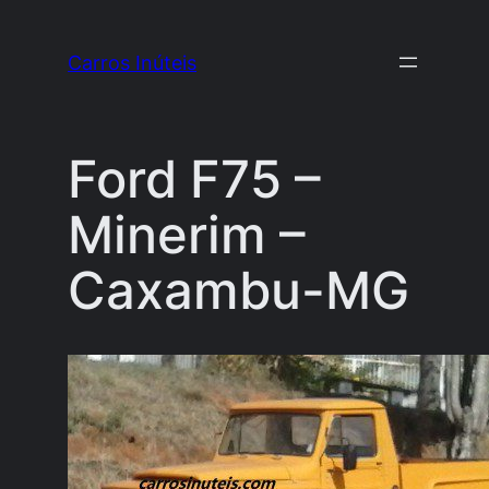
Pular
para
Carros Inúteis
o
conteúdo
Ford F75 –
Minerim –
Caxambu-MG