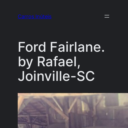
Pular
para
Carros Inúteis
o
conteúdo
Ford Fairlane.
by Rafael,
Joinville-SC