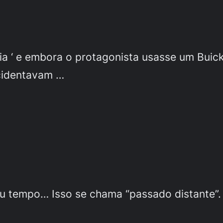
iária ‘ e embora o protagonista usasse um Bu
acidentavam …
eu tempo… Isso se chama “passado distante”.