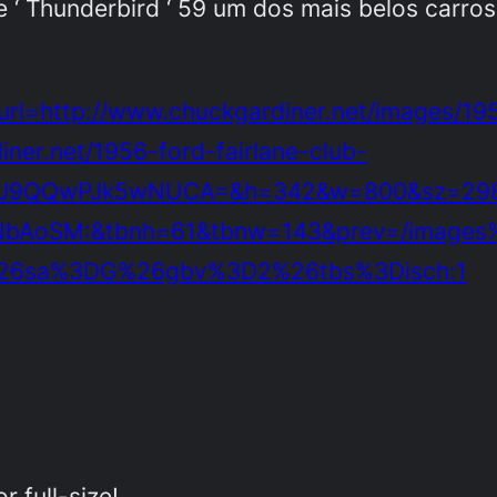
e ‘ Thunderbird ‘ 59 um dos mais belos carro
rl=http://www.chuckgardiner.net/images/195
ner.net/1956-ford-fairlane-club-
YJ9QQwPJk5wNUCA=&h=342&w=800&sz=298
ENbAoSM:&tbnh=61&tbnw=143&prev=/image
26sa%3DG%26gbv%3D2%26tbs%3Disch:1
r full-size!