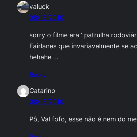
valuck
08/18/2010
sorry o filme era ‘ patrulha rodov
Fairlanes que invariavelmente se 
hehehe …
Reply
Catarino
08/18/2010
Pô, Val fofo, esse não é nem do m
Reply