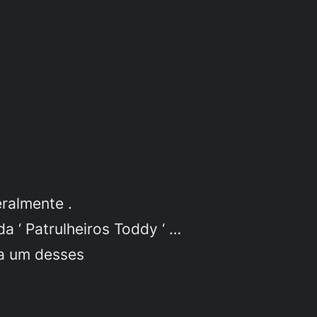
eralmente .
a ‘ Patrulheiros Toddy ‘ …
a um desses