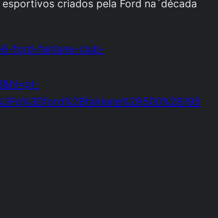
s esportivos criados pela Ford na´década
6-ford-fairlane-club-
&hl=pt-
s%3Fq%3Dford%2Bfairlane%2B500%2B195