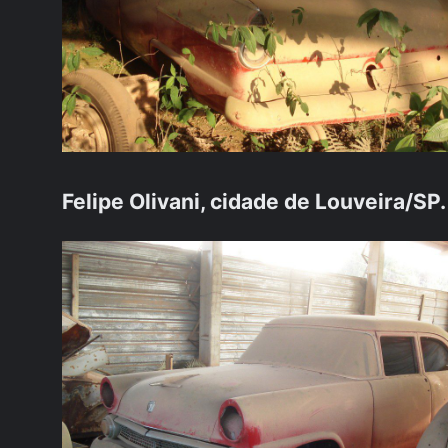
Felipe Olivani, cidade de
Louveira
/SP