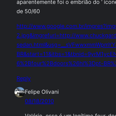
aparentemente foi o embrião do ‘ ícon
de 50/60
http://www.google.com.br/imgres?imgu
2.jpg&imgrefurl=http://www.chuckgardi
sedan.html&usg=__sVFwwxmmWpmY
BR&start=11&itbs=1&tbnid=9yrM1yc
6%2Bfour%2Bdoors%26hl%3Dpt-BR%
Reply
Felipe Olivani
08/18/2010
Valério, esse é um legítimo four-doo