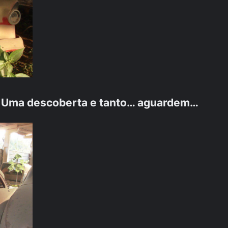
. Uma descoberta e tanto… aguardem…