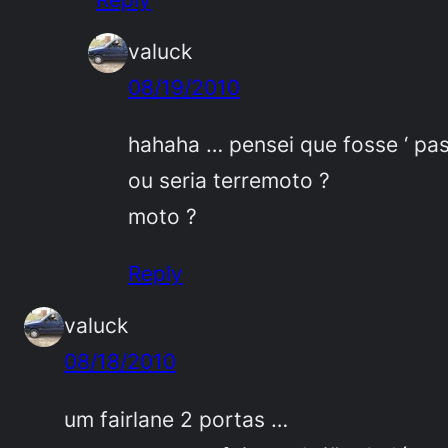
valuck
08/19/2010
hahaha … pensei que fosse ‘ pa
ou seria terremoto ?
moto ?
Reply
valuck
08/18/2010
um fairlane 2 portas …