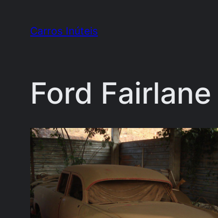
Pular
para
Carros Inúteis
o
conteúdo
Ford Fairlane