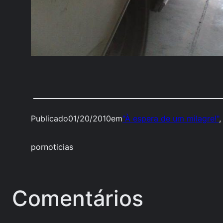
Publicado
01/20/2010
em
"À espera de um milagre!"
,
por
noticias
Comentários