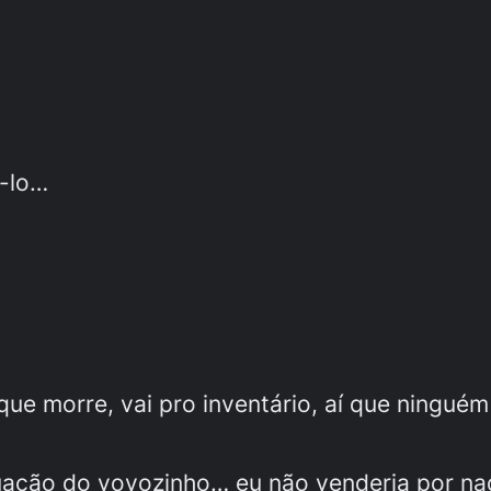
e-lo…
ue morre, vai pro inventário, aí que ningu
tuação do vovozinho… eu não venderia por na