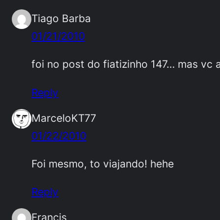
Tiago Barba
01/21/2010
foi no post do fiatizinho 147… mas v
Reply
MarceloKT77
01/22/2010
Foi mesmo, to viajando! hehe
Reply
Francis