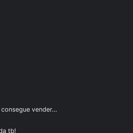
ém consegue vender…
da tb!