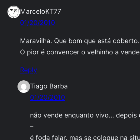
MarceloKT77
01/20/2010
Maravilha. Que bom que está coberto.
O pior é convencer o velhinho a vend
Reply
Tiago Barba
01/20/2010
não vende enquanto vivo… depois q
–
é foda falar, mas se coloque na si