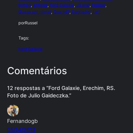
tempo
, 
antigos
, 
Ford Galaxie
, 
Já era!
, 
Nossa!
, 
Quase um crime!
, 
Que há?
, 
Raridade!
, 
Ué?
por
Russel
Tags:
Ford Galaxie
Comentários
12 respostas a “Ford Galaxie, Erechim, RS.
Foto de Julio Gaideczka.”
Fernandogb
05/14/2013