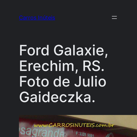
Pular
para
Carros Inúteis
o
conteúdo
Ford Galaxie,
Erechim, RS.
Foto de Julio
Gaideczka.