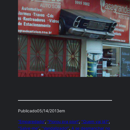
Publicado
05/14/2013
em
“Emparedado”
, 
“Piorou pra pior!”
, 
"Quem vai lá?"
, 
"Salve-me"
, 
"Vandalizado!"
, 
A se desmanchar no