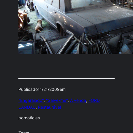
Publicado
11/21/2009
em
"Engarajado"
, 
"Salve-me"
, 
À venda
, 
FORD
LANDAU
, 
Restaurável
por
noticias