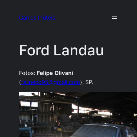
Pular
para
Carros Inúteis
o
conteúdo
Ford Landau
Fotos
:
Felipe
Olivani
(
felipeco95@gmail.com
), SP.