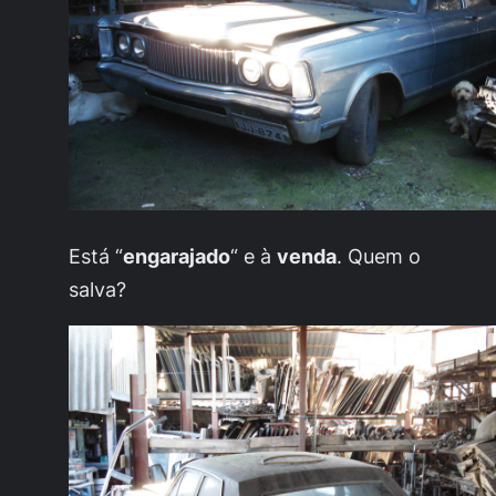
Está “
engarajado
“
e à
venda
. Quem o
salva?