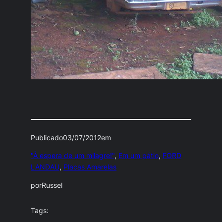
Publicado
03/07/2012
em
"À espera de um milagre!"
, 
Em um pátio
, 
FORD
LANDAU
, 
Placas Amarelas
por
Russel
Tags: