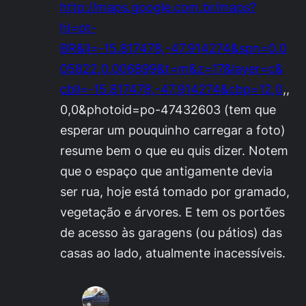
http://maps.google.com.br/maps?
hl=pt-
BR&ll=-15.817478,-47.914274&spn=0.0
05822,0.006899&t=m&z=17&layer=c&
cbll=-15.817478,-47.914274&cbp=12,0
,,
0,0&photoid=po-47432603 (tem que
esperar um pouquinho carregar a foto)
resume bem o que eu quis dizer. Notem
que o espaço que antigamente devia
ser rua, hoje está tomado por gramado,
vegetação e árvores. E tem os portões
de acesso às garagens (ou pátios) das
casas ao lado, atualmente inacessíveis.