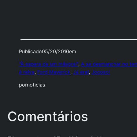
Publicado
05/20/2010
em
"À espera de um milagre!"
, 
A se desmanchar no te
à relva
, 
Ford Maverick
, 
Já era!
, 
Jocoso!
por
noticias
Comentários