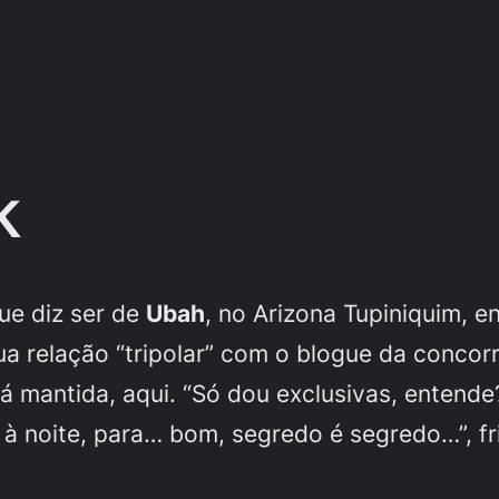
k
que diz ser de
Ubah
, no Arizona Tupiniquim, e
a relação “tripolar” com o blogue da concor
rá mantida, aqui. “Só dou exclusivas, enten
à noite, para… bom, segredo é segredo…”, fr