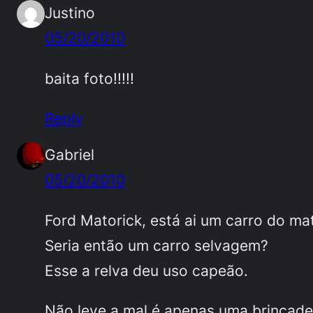
Justino
05/20/2010
baita foto!!!!!
Reply
Gabriel
05/20/2010
Ford Matorick, está ai um carro do ma
Seria então um carro selvagem?
Esse a relva deu uso capeão.
Não leve a mal é apenas uma brincadei