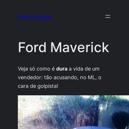
Pular
para
Carros Inúteis
o
conteúdo
Ford Maverick
Veja só como é
dura
a vida de um
vendedor
: tão acusando, no ML, o
cara de
golpista
!