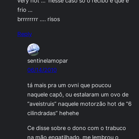
very hot …´nesse caso só o recibo é que é
frio …
brrrrrrrr …. risos
Reply
sentinelamopar
06/14/2010
tá mais pra um ovni que poucou
naquele capô, ou estalaram um ovo de
“aveistruis” naquele motorzão hot de “6
cilindradas” hehehe
Ce disse sobre o dono com o trabuco
na mão engatilhado, me lembrou o