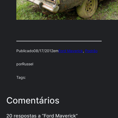
Publicado
08/17/2012
em
Ford Maverick
, 
Podrão
por
Russel
Tags:
Comentários
20 respostas a “Ford Maverick”