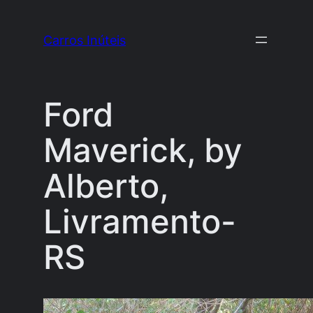
Pular
para
Carros Inúteis
o
conteúdo
Ford
Maverick, by
Alberto,
Livramento-
RS