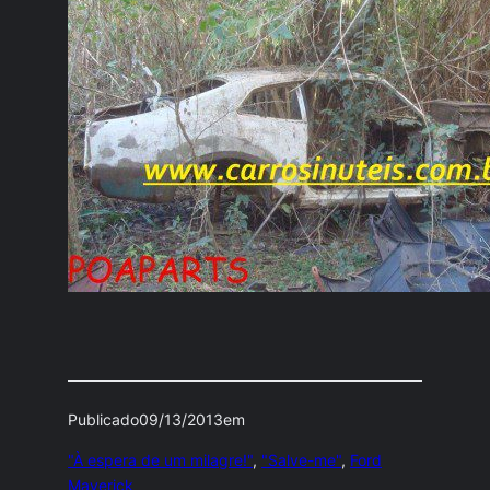
Publicado
09/13/2013
em
"À espera de um milagre!"
, 
"Salve-me"
, 
Ford
Maverick